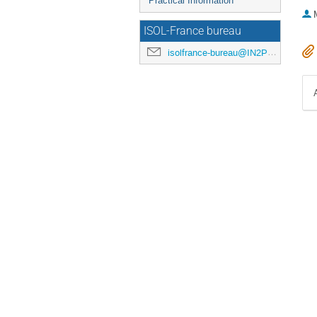
Practical Information
ISOL-France bureau
isolfrance-bureau@IN2P3.FR