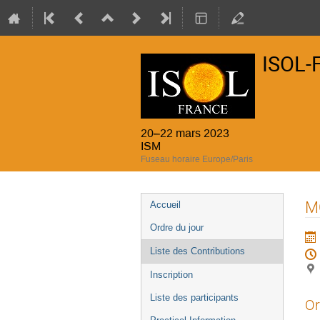
ISOL-
20–22 mars 2023
ISM
Fuseau horaire Europe/Paris
Menu
MO
Accueil
de
Ordre du jour
l'événement
Liste des Contributions
Inscription
Liste des participants
Or