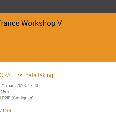
France Workshop V
RA: First data taking
21 mars 2023, 17:00
15m
LP2IB (Gradignan)
ateur