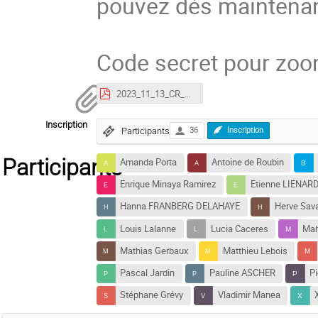
pouvez dès maintenan
Code secret pour zo
2023_11_13_CR_Bureau_isol_france.pdf
Inscription
Participants
36
Inscription
Participants
Amanda Porta
Antoine de Roubin
Enrique Minaya Ramirez
Etienne LIENAR
Hanna FRANBERG DELAHAYE
Herve Sava
Louis Lalanne
Lucia Caceres
Mah
Mathias Gerbaux
Matthieu Lebois
Pascal Jardin
Pauline ASCHER
P
Stéphane Grévy
Vladimir Manea