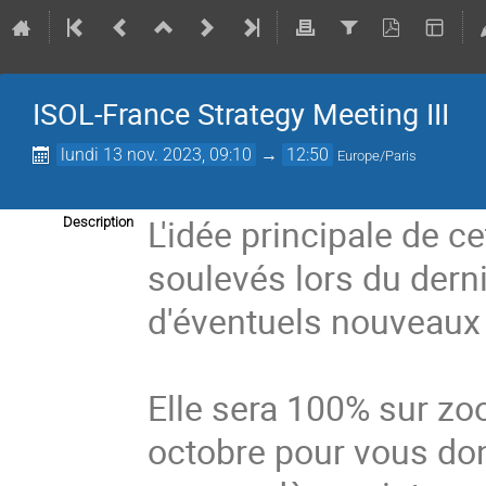
ISOL-France Strategy Meeting III
lundi 13 nov. 2023, 09:10
→
12:50
Europe/Paris
L'idée principale de c
Description
soulevés lors du dern
d'éventuels nouveaux 
Elle sera 100% sur zo
octobre pour vous don