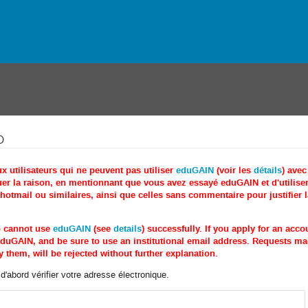
o
utilisateurs qui ne peuvent pas utiliser
eduGAIN
(voir les
détails
) ave
r la raison, en mentionnant que vous avez essayé eduGAIN et d'utiliser 
tmail ou similaires, ainsi que celles sans commentaire pour justifier 
o cannot use
eduGAIN
(see
details
) successfully. If you apply for an acc
e eduGAIN, and be sure to use an institutional email address. Requests 
 them, will be rejected without further explanation.
'abord vérifier votre adresse électronique.