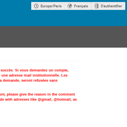
Europe/Paris
Français
S'authentifier
c succès. Si vous demandez un compte,
une adresse mail institutionnelle. Les
la demande, seront refusées sans
ount, please give the reason in the comment
made with adresses like @gmail, @hotmail, as