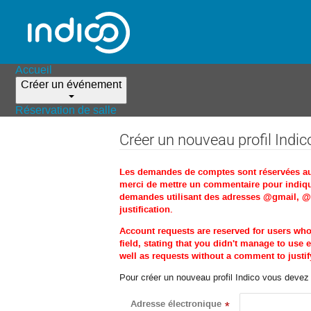
Accueil
Créer un événement
Réservation de salle
Créer un nouveau profil Indic
Les demandes de comptes sont réservées aux 
merci de mettre un commentaire pour indique
demandes utilisant des adresses @gmail, @ho
justification.
Account requests are reserved for users wh
field, stating that you didn't manage to us
well as requests without a comment to justify
Pour créer un nouveau profil Indico vous devez d
Adresse électronique
*