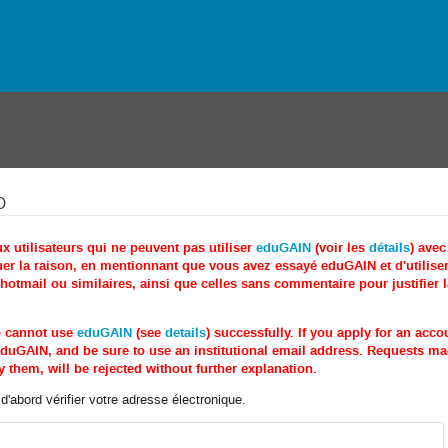
o
utilisateurs qui ne peuvent pas utiliser
eduGAIN
(voir les
détails
) ave
r la raison, en mentionnant que vous avez essayé eduGAIN et d'utiliser 
tmail ou similaires, ainsi que celles sans commentaire pour justifier 
o cannot use
eduGAIN
(see
details
) successfully. If you apply for an acc
e eduGAIN, and be sure to use an institutional email address. Requests 
 them, will be rejected without further explanation.
'abord vérifier votre adresse électronique.