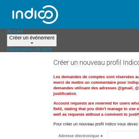
Accueil
Créer un événement
Réservation de salle
Créer un nouveau profil Indic
Les demandes de comptes sont réservées aux 
merci de mettre un commentaire pour indique
demandes utilisant des adresses @gmail, @ho
justification.
Account requests are reserved for users wh
field, stating that you didn't manage to us
well as requests without a comment to justify
Pour créer un nouveau profil Indico vous devez d
Adresse électronique
*