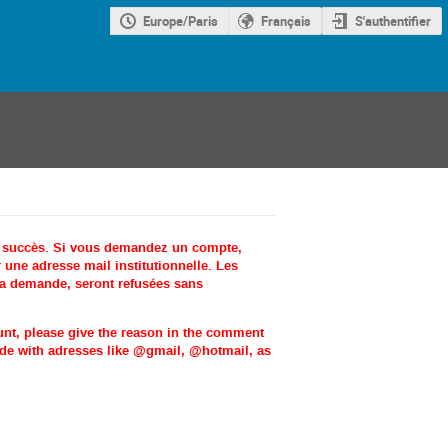
Europe/Paris
Français
S'authentifier
c succès. Si vous demandez un compte,
une adresse mail institutionnelle. Les
la demande, seront refusées sans
ount, please give the reason in the comment
made with adresses like @gmail, @hotmail, as