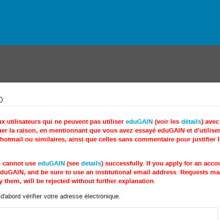
o
utilisateurs qui ne peuvent pas utiliser
eduGAIN
(voir les
détails
) ave
r la raison, en mentionnant que vous avez essayé eduGAIN et d'utiliser 
tmail ou similaires, ainsi que celles sans commentaire pour justifier 
o cannot use
eduGAIN
(see
details
) successfully. If you apply for an acc
e eduGAIN, and be sure to use an institutional email address. Requests 
 them, will be rejected without further explanation.
'abord vérifier votre adresse électronique.