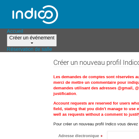
Accueil
Créer un événement
Réservation de salle
Créer un nouveau profil Indic
Les demandes de comptes sont réservées aux 
merci de mettre un commentaire pour indique
demandes utilisant des adresses @gmail, @ho
justification.
Account requests are reserved for users wh
field, stating that you didn't manage to us
well as requests without a comment to justify
Pour créer un nouveau profil Indico vous devez d
Adresse électronique
*