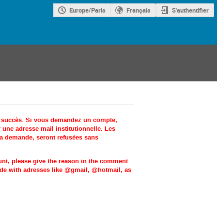
Europe/Paris
Français
S'authentifier
c succès. Si vous demandez un compte,
une adresse mail institutionnelle. Les
la demande, seront refusées sans
ount, please give the reason in the comment
made with adresses like @gmail, @hotmail, as