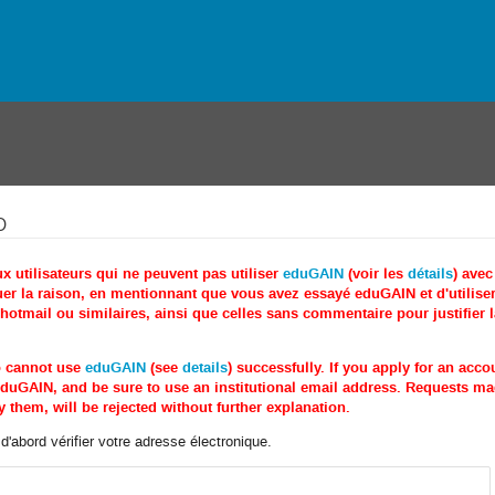
o
utilisateurs qui ne peuvent pas utiliser
eduGAIN
(voir les
détails
) ave
r la raison, en mentionnant que vous avez essayé eduGAIN et d'utiliser 
tmail ou similaires, ainsi que celles sans commentaire pour justifier 
o cannot use
eduGAIN
(see
details
) successfully. If you apply for an acc
e eduGAIN, and be sure to use an institutional email address. Requests 
 them, will be rejected without further explanation.
'abord vérifier votre adresse électronique.