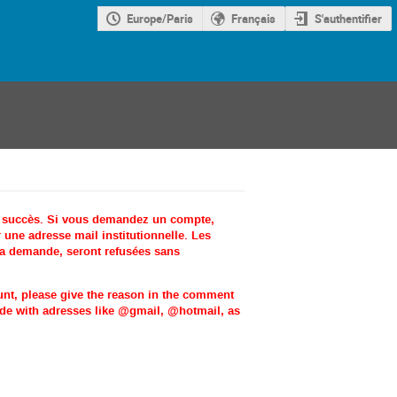
Europe/Paris
Français
S'authentifier
c succès. Si vous demandez un compte,
une adresse mail institutionnelle. Les
la demande, seront refusées sans
ount, please give the reason in the comment
made with adresses like @gmail, @hotmail, as