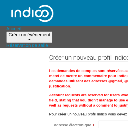
Accueil
Créer un événement
Réservation de salle
Créer un nouveau profil Indic
Les demandes de comptes sont réservées aux 
merci de mettre un commentaire pour indique
demandes utilisant des adresses @gmail, @ho
justification.
Account requests are reserved for users wh
field, stating that you didn't manage to us
well as requests without a comment to justify
Pour créer un nouveau profil Indico vous devez d
Adresse électronique
*