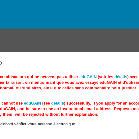
o
utilisateurs qui ne peuvent pas utiliser
eduGAIN
(voir les
détails
) ave
r la raison, en mentionnant que vous avez essayé eduGAIN et d'utiliser 
tmail ou similaires, ainsi que celles sans commentaire pour justifier 
o cannot use
eduGAIN
(see
details
) successfully. If you apply for an acc
e eduGAIN, and be sure to use an institutional email address. Requests 
 them, will be rejected without further explanation.
'abord vérifier votre adresse électronique.