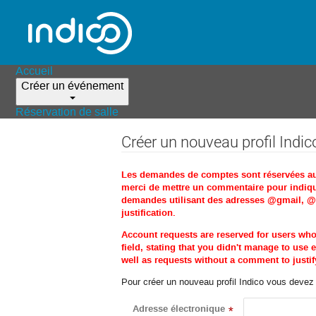
Accueil
Créer un événement
Réservation de salle
Créer un nouveau profil Indic
Les demandes de comptes sont réservées aux 
merci de mettre un commentaire pour indique
demandes utilisant des adresses @gmail, @ho
justification.
Account requests are reserved for users wh
field, stating that you didn't manage to us
well as requests without a comment to justify
Pour créer un nouveau profil Indico vous devez d
Adresse électronique
*