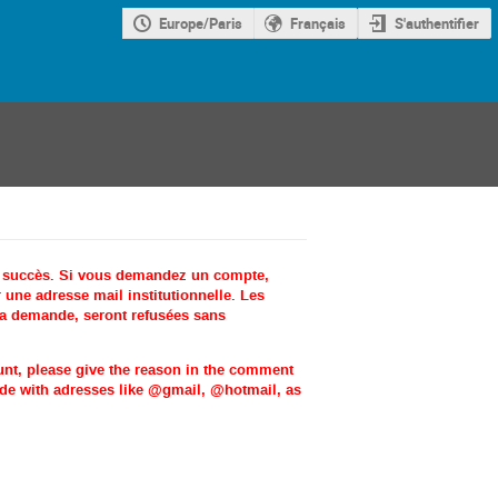
Europe/Paris
Français
S'authentifier
c succès. Si vous demandez un compte,
une adresse mail institutionnelle. Les
la demande, seront refusées sans
ount, please give the reason in the comment
made with adresses like @gmail, @hotmail, as