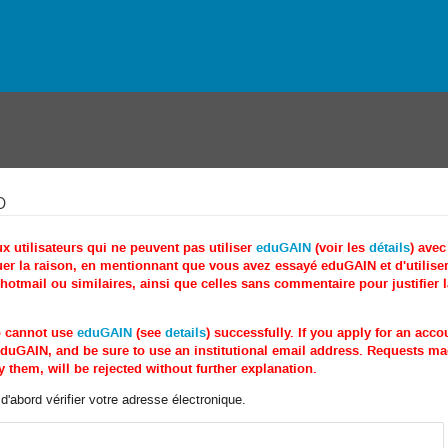
o
utilisateurs qui ne peuvent pas utiliser
eduGAIN
(voir les
détails
) ave
r la raison, en mentionnant que vous avez essayé eduGAIN et d'utiliser 
tmail ou similaires, ainsi que celles sans commentaire pour justifier 
o cannot use
eduGAIN
(see
details
) successfully. If you apply for an acc
e eduGAIN, and be sure to use an institutional email address. Requests 
 them, will be rejected without further explanation.
'abord vérifier votre adresse électronique.