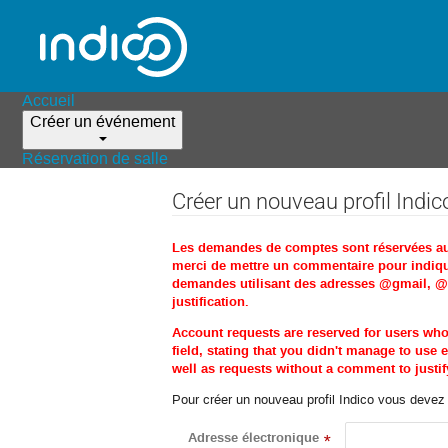
Accueil
Créer un événement
Réservation de salle
Créer un nouveau profil Indic
Les demandes de comptes sont réservées aux 
merci de mettre un commentaire pour indique
demandes utilisant des adresses @gmail, @ho
justification.
Account requests are reserved for users wh
field, stating that you didn't manage to us
well as requests without a comment to justify
Pour créer un nouveau profil Indico vous devez d
Adresse électronique
*