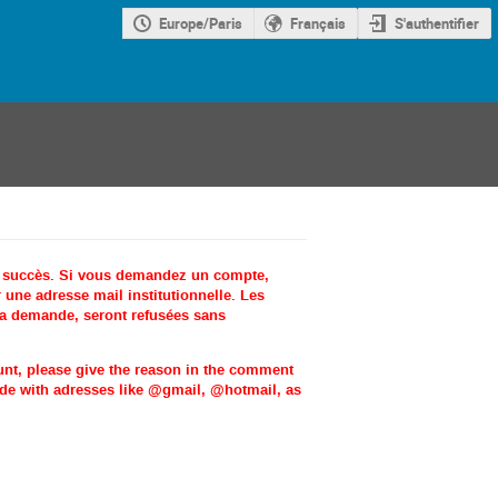
Europe/Paris
Français
S'authentifier
c succès. Si vous demandez un compte,
une adresse mail institutionnelle. Les
la demande, seront refusées sans
ount, please give the reason in the comment
made with adresses like @gmail, @hotmail, as