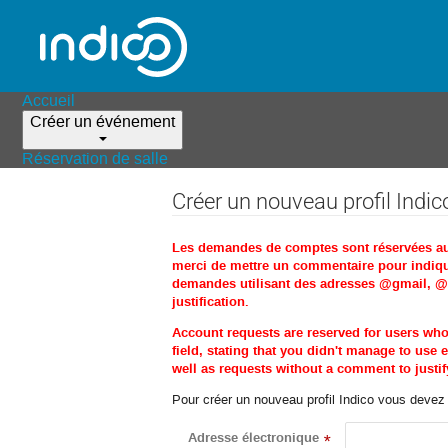
Accueil
Créer un événement
Réservation de salle
Créer un nouveau profil Indic
Les demandes de comptes sont réservées aux 
merci de mettre un commentaire pour indique
demandes utilisant des adresses @gmail, @ho
justification.
Account requests are reserved for users wh
field, stating that you didn't manage to us
well as requests without a comment to justify
Pour créer un nouveau profil Indico vous devez d
Adresse électronique
*