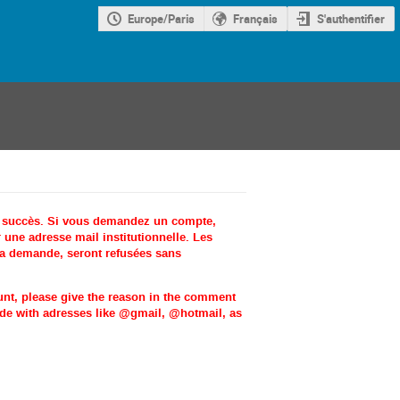
Europe/Paris
Français
S'authentifier
c succès. Si vous demandez un compte,
une adresse mail institutionnelle. Les
la demande, seront refusées sans
ount, please give the reason in the comment
made with adresses like @gmail, @hotmail, as