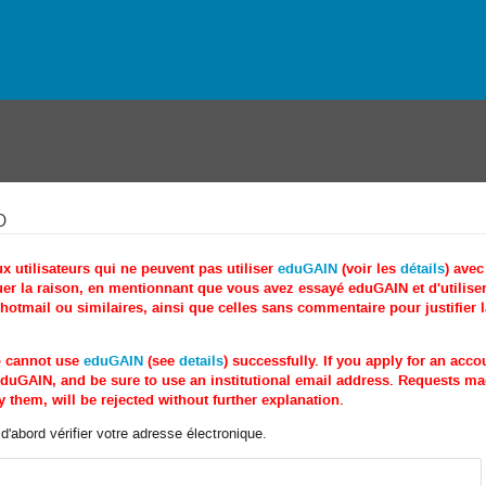
o
utilisateurs qui ne peuvent pas utiliser
eduGAIN
(voir les
détails
) ave
r la raison, en mentionnant que vous avez essayé eduGAIN et d'utiliser 
tmail ou similaires, ainsi que celles sans commentaire pour justifier 
o cannot use
eduGAIN
(see
details
) successfully. If you apply for an acc
e eduGAIN, and be sure to use an institutional email address. Requests 
 them, will be rejected without further explanation.
'abord vérifier votre adresse électronique.