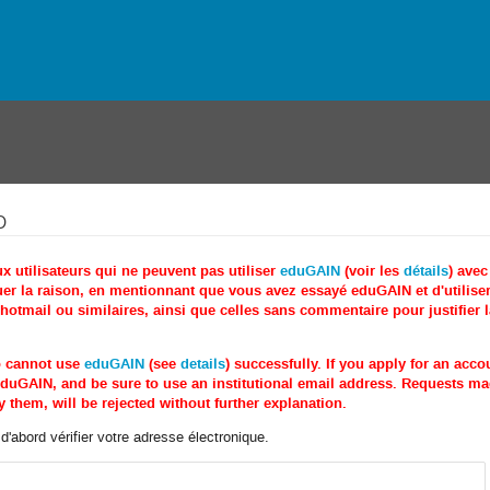
o
utilisateurs qui ne peuvent pas utiliser
eduGAIN
(voir les
détails
) ave
r la raison, en mentionnant que vous avez essayé eduGAIN et d'utiliser 
tmail ou similaires, ainsi que celles sans commentaire pour justifier 
o cannot use
eduGAIN
(see
details
) successfully. If you apply for an acc
e eduGAIN, and be sure to use an institutional email address. Requests 
 them, will be rejected without further explanation.
'abord vérifier votre adresse électronique.