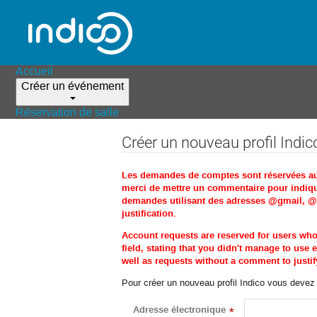
Accueil
Créer un événement
Réservation de salle
Créer un nouveau profil Indic
Les demandes de comptes sont réservées aux 
merci de mettre un commentaire pour indique
demandes utilisant des adresses @gmail, @ho
justification.
Account requests are reserved for users wh
field, stating that you didn't manage to us
well as requests without a comment to justify
Pour créer un nouveau profil Indico vous devez d
Adresse électronique
*