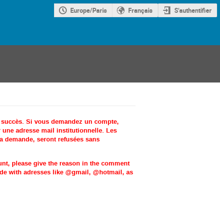
Europe/Paris
Français
S'authentifier
c succès. Si vous demandez un compte,
une adresse mail institutionnelle. Les
la demande, seront refusées sans
ount, please give the reason in the comment
made with adresses like @gmail, @hotmail, as