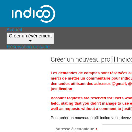
Accueil
Créer un événement
Réservation de salle
Créer un nouveau profil Indic
Les demandes de comptes sont réservées aux 
merci de mettre un commentaire pour indique
demandes utilisant des adresses @gmail, @ho
justification.
Account requests are reserved for users wh
field, stating that you didn't manage to us
well as requests without a comment to justify
Pour créer un nouveau profil Indico vous devez d
Adresse électronique
*