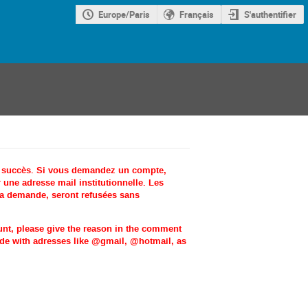
Europe/Paris
Français
S'authentifier
c succès. Si vous demandez un compte,
une adresse mail institutionnelle. Les
la demande, seront refusées sans
ount, please give the reason in the comment
made with adresses like @gmail, @hotmail, as