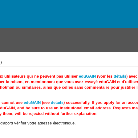
o
utilisateurs qui ne peuvent pas utiliser
eduGAIN
(voir les
détails
) ave
r la raison, en mentionnant que vous avez essayé eduGAIN et d'utiliser 
tmail ou similaires, ainsi que celles sans commentaire pour justifier 
o cannot use
eduGAIN
(see
details
) successfully. If you apply for an acc
e eduGAIN, and be sure to use an institutional email address. Requests 
 them, will be rejected without further explanation.
'abord vérifier votre adresse électronique.