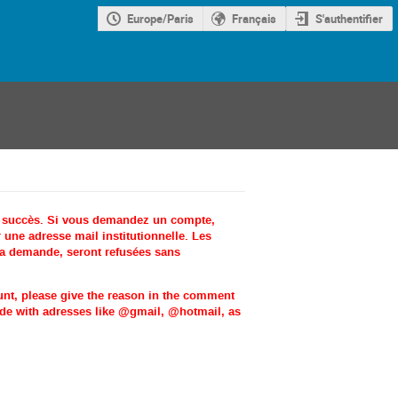
Europe/Paris
Français
S'authentifier
c succès. Si vous demandez un compte,
une adresse mail institutionnelle. Les
la demande, seront refusées sans
ount, please give the reason in the comment
made with adresses like @gmail, @hotmail, as