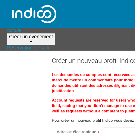
Accueil
Créer un événement
Réservation de salle
Créer un nouveau profil Indic
Les demandes de comptes sont réservées aux 
merci de mettre un commentaire pour indique
demandes utilisant des adresses @gmail, @ho
justification.
Account requests are reserved for users wh
field, stating that you didn't manage to us
well as requests without a comment to justify
Pour créer un nouveau profil Indico vous devez d
Adresse électronique
*