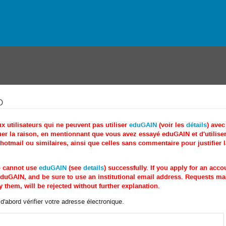
o
utilisateurs qui ne peuvent pas utiliser
eduGAIN
(voir les
détails
) ave
r la raison, en mentionnant que vous avez essayé eduGAIN et d'utiliser 
tmail ou similaires, ainsi que celles sans commentaire pour justifier 
o cannot use
eduGAIN
(see
details
) successfully. If you apply for an acc
e eduGAIN, and be sure to use an institutional email address. Requests 
 them, will be rejected without further explanation.
'abord vérifier votre adresse électronique.