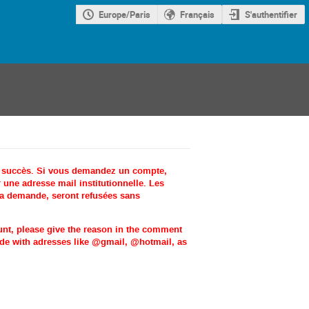
Europe/Paris
Français
S'authentifier
c succès. Si vous demandez un compte,
une adresse mail institutionnelle. Les
la demande, seront refusées sans
ount, please give the reason in the comment
made with adresses like @gmail, @hotmail, as