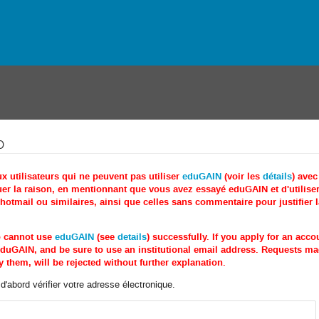
o
utilisateurs qui ne peuvent pas utiliser
eduGAIN
(voir les
détails
) ave
r la raison, en mentionnant que vous avez essayé eduGAIN et d'utiliser 
tmail ou similaires, ainsi que celles sans commentaire pour justifier 
o cannot use
eduGAIN
(see
details
) successfully. If you apply for an acc
e eduGAIN, and be sure to use an institutional email address. Requests 
 them, will be rejected without further explanation.
'abord vérifier votre adresse électronique.