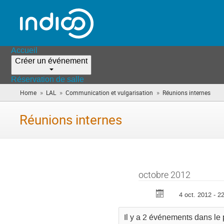
Accueil
Créer un événement
Réservation de salle
»
»
»
Home
LAL
Communication et vulgarisation
Réunions internes
(vou
êtes
ici)
Réunions internes
octobre 2012
4 oct. 2012 - 22
Il y a 2 événements dans le