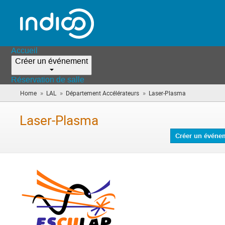
Accueil
Créer un événement
Réservation de salle
»
»
»
Home
LAL
Département Accélérateurs
Laser-Plasma
(vous
êtes
ici)
Laser-Plasma
Créer un événe