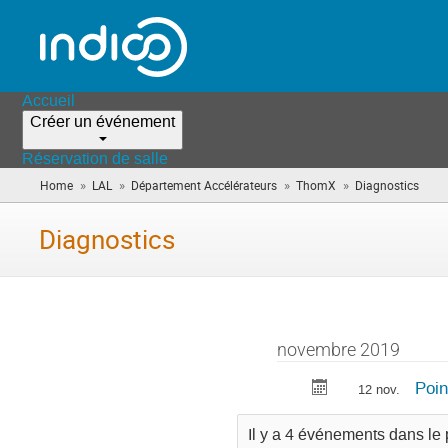
Accueil
Créer un événement
Réservation de salle
»
»
»
»
Home
LAL
Département Accélérateurs
ThomX
Diagnostics
(vou
êtes
ici)
Diagnostics
novembre 2019
Poin
12 nov.
Il y a 4 événements dans le