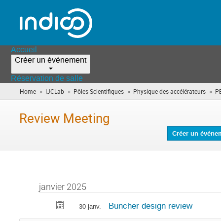
Accueil
Créer un événement
Réservation de salle
»
»
»
»
Home
IJCLab
Pôles Scientifiques
Physique des accélérateurs
P
Review Meeting
Créer un événe
janvier 2025
Buncher design review
30 janv.