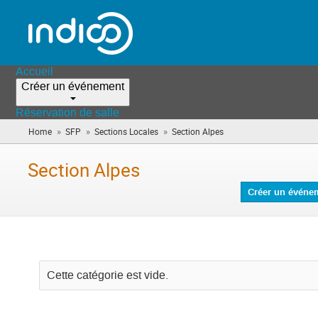
Accueil
Créer un événement
Réservation de salle
»
»
»
Home
SFP
Sections Locales
Section Alpes
(vous
êtes
ici)
Section Alpes
Créer un événe
Cette catégorie est vide.