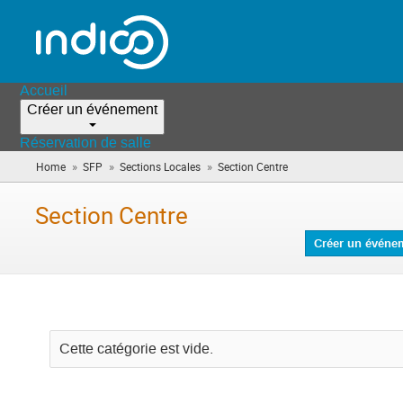
Accueil
Créer un événement
Réservation de salle
»
»
»
Home
SFP
Sections Locales
Section Centre
(vous
êtes
ici)
Section Centre
Créer un événe
Cette catégorie est vide.