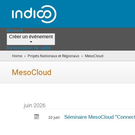
Accueil
Créer un événement
Réservation de salle
»
»
Home
Projets Nationaux et Régionaux
MesoCloud
(vous
êtes
ici)
MesoCloud
juin 2026
Séminaire MesoCloud "Connect
10 juin