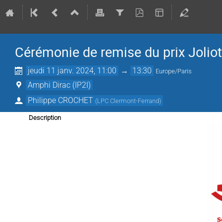
Cérémonie de remise du prix Jolio
jeudi 11 janv. 2024, 11:00
→
13:30
Europe/Paris
Amphi Dirac (IP2I)
Philippe CROCHET
(
LPC Clermont-Ferrand
)
Description