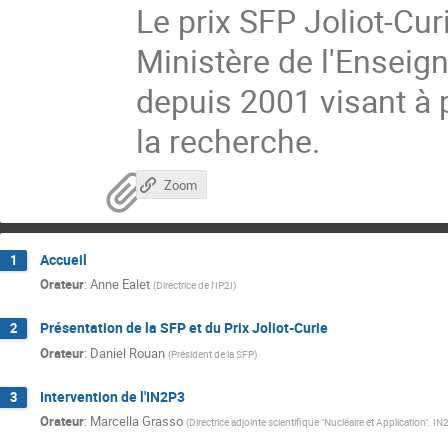
Le prix SFP Joliot-Cur
Ministère de l'Enseig
depuis 2001 visant à
la recherche.
Zoom
Accueil
1
Orateur
:
Anne Ealet
(
Directrice de l'IP2I
)
Présentation de la SFP et du Prix Joliot-Curie
2
Orateur
:
Daniel Rouan
(
Président de la SFP
)
Intervention de l'IN2P3
3
Orateur
:
Marcella Grasso
(
Directrice adjointe scientifique "Nucléaire et Application". I