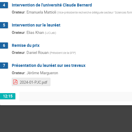
Intervention de l'université Claude Bernard
4
Orateur
:
Emanuela Mattioli
(
Vice-présidente recherche déléguée secteur "Sciences form
Intervention sur le lauréat
5
Orateur
:
Elias Khan
(
IJCLab
)
Remise du prix
6
Orateur
:
Daniel Rouan
(
Président de la SFP
)
Présentation du lauréat sur ses travaux
7
Orateur
:
Jérôme Margueron
2024-01-PJC.pdf
12:15