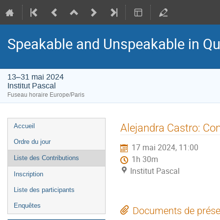
Speakable and Unspeakable in Qu
13–31 mai 2024
Institut Pascal
Fuseau horaire Europe/Paris
Menu
Alejandra Castro: Con
Accueil
de
Ordre du jour
17 mai 2024, 11:00
l'événement
Liste des Contributions
1h 30m
Institut Pascal
Inscription
Liste des participants
Enquêtes
Documents de prése