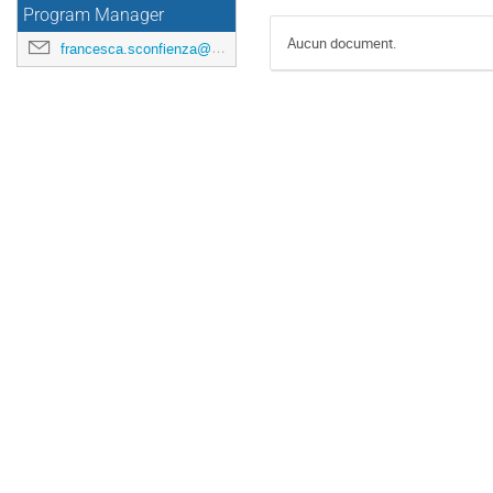
Program Manager
Aucun document.
francesca.sconfienza@universite-paris-saclay.fr