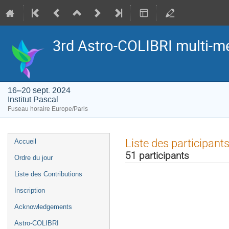
3rd Astro-COLIBRI multi-
16–20 sept. 2024
Institut Pascal
Fuseau horaire Europe/Paris
Menu
Liste des participant
Accueil
de
51 participants
Ordre du jour
l'événement
Liste des Contributions
Inscription
Acknowledgements
Astro-COLIBRI