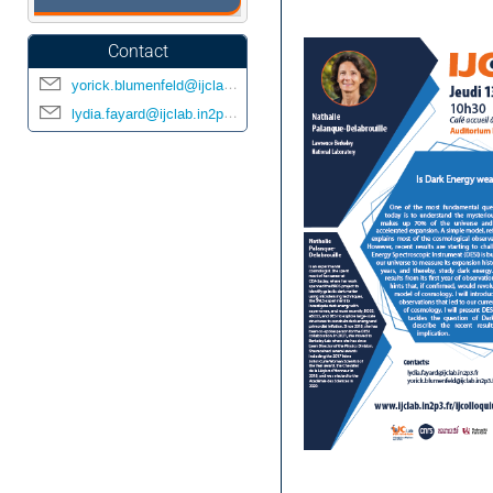
de
l'événement
Contact
yorick.blumenfeld@ijclab.in2p3.fr
lydia.fayard@ijclab.in2p3.fr