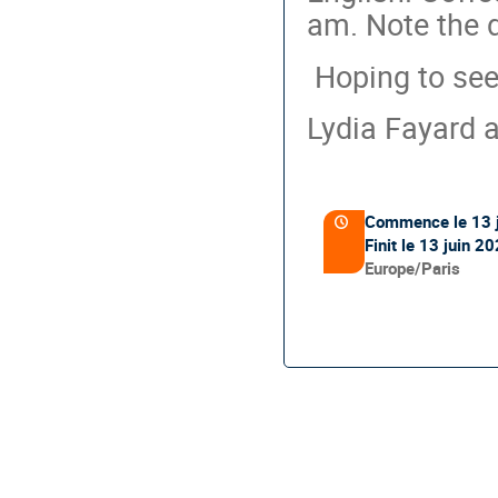
am. Note the d
Hoping to see 
Lydia Fayard 
Information
de
Commence le
13 
Date/Heure
la
Finit le
13 juin 20
conférence
Toutes
Europe/Paris
les
horaires
sont
en
Europe/Paris