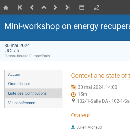
Mini-workshop on energy recuper
30 mai 2024
IJCLab
Fuseau horaire Europe/Paris
Menu
Context and state of 
Accueil
de
Ordre du jour
30 mai 2024, 14:00
l'événement
Liste des Contributions
15m
102/1-Salle DA - 102-1-Sa
Visioconférence
Orateur
Julien Michaud