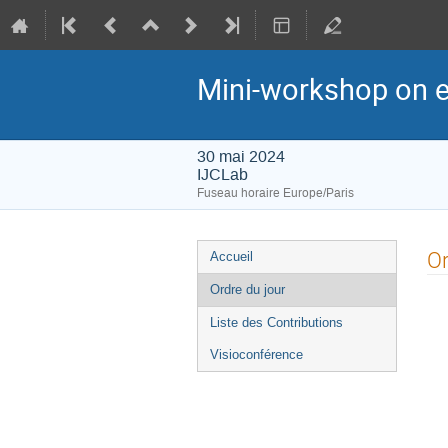
Mini-workshop on e
30 mai 2024
IJCLab
Fuseau horaire Europe/Paris
Menu
Or
Accueil
de
Ordre du jour
l'événement
Liste des Contributions
Visioconférence