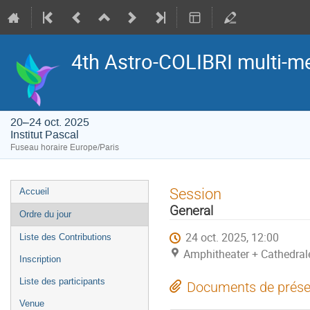
4th Astro-COLIBRI multi-
20–24 oct. 2025
Institut Pascal
Fuseau horaire Europe/Paris
Menu
Session
Accueil
de
General
Ordre du jour
l'événement
24 oct. 2025, 12:00
Liste des Contributions
Amphitheater + Cathedrale
Inscription
Liste des participants
Documents de prése
Venue