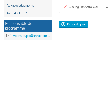
Acknowledgements
Closing_4thAstro-COLIBRI_w
Astro-COLIBRI
Responsable de
Ordre du jour
programme
vesna.cupic@universite-paris-saclay.fr