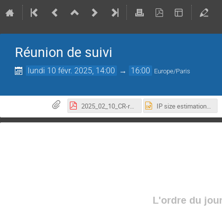
Réunion de suivi
lundi 10 févr. 2025, 14:00
→
16:00
Europe/Paris
2025_02_10_CR-reunion.pdf
IP size estimation.pptx
L'ordre du jou