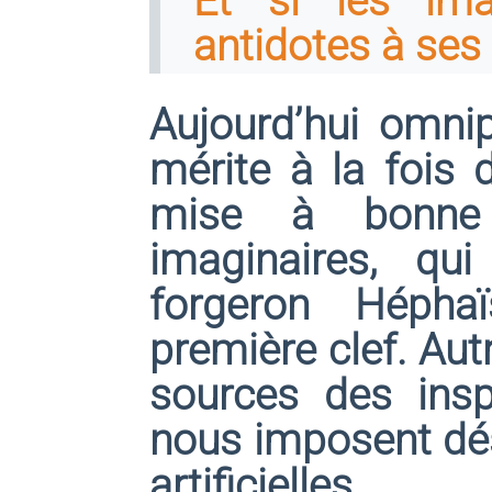
Et si les ima
antidotes à ses
Aujourd’hui omnipré
mérite à la fois d
mise à bonne 
imaginaires, qu
forgeron Héphaï
première clef. Aut
sources des insp
nous imposent dés
artificielles.