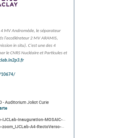
ur 4 MV Andromède, le séparateur
lés l'accélérateur 2 MV ARAMIS,
ssion in situ). C'est une des 4
ar le CNRS Nucléaire et Particules et
clab.in2p3.fr
t/10674/
 - Auditorium Joliot Curie
carte
IJCLab-inauguration-MOSAIC-0226-print.pdf
zoom_IJCLab-A4-RectoVerso-200225.pdf