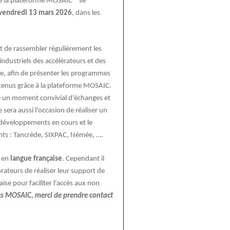
e la plateforme MOSAIC * se
 vendredi 13 mars 2026
, dans les
st de rassembler régulièrement les
industriels des accélérateurs et des
e, afin de présenter les programmes
obtenus grâce à la plateforme MOSAIC.
e un moment convivial d'échanges et
 sera aussi l'occasion de réaliser un
 développements en cours et le
ts : Tancrède, SIXPAC, Némée, ….
t en
langue française
. Cependant il
rateurs de réaliser leur support de
ise pour faciliter l'accès aux non
ées MOSAIC, merci de prendre contact