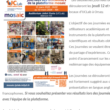
Les deuxièmes journées d
dérouleront les
jeudi 12 et
locaux d'IJCLab à Orsay.
L'objectif de ces journées e
utilisateurs académiques et 
instruments de la plateform
scientifiques et résultats 
Ces journées se veulent êtr
de partage d’expériences. Ce
point d'avancement sur les
redémarrage des équipemen
Les journées se dérouleron
est fortement suggéré aux o
présentation en langue angla
francophones.
Si vous souhaitez présenter vos résultats lors des journ
avec l’équipe de la plateforme.