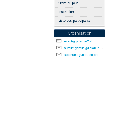
l'événement
Ordre du jour
Inscription
Liste des participants
Organisation
event@ijclab.in2p3.fr
aurelie.gentils@ijclab.in2p3.fr
stephanie.jublot-leclerc@ijclab.in2p3.fr