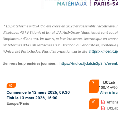
* La plateforme MOSAIC a été créée en 2023 et rassemble l'accélérate
d'isotopes 40 kV Sidonie et le hall JANNuS-Orsay (dans lequel sont coup
l'implanteur d'ions 190 kV IRMA, et le Microscope Electronique en Transmi
plateformes d'IJCLab rattachées à la Direction du laboratoire, soutenue p
l'Université Paris-Saclay. Plus d'information sur le site
https://mosaic.ij
Lien vers les premières journées :
https://indico.ijclab.in2p3.fr/even
Information
IJCLab
Site
de
Date/Heure
100/-1-A900
la
conférence
Commence le
12 mars 2026, 09:30
Aller à la 
Finit le
13 mars 2026, 16:00
Affiche-
Documents
Toutes
Europe/Paris
IJCLab-
les
horaires