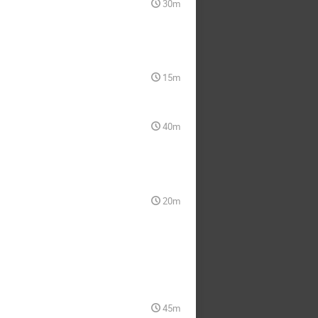
30m
15m
40m
20m
45m