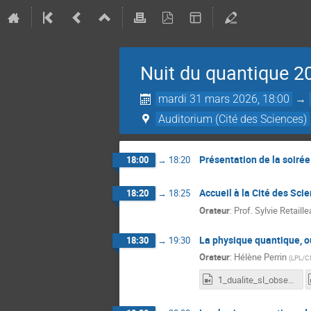
Nuit du quantique 2
mardi 31 mars 2026, 18:00
→
Auditorium (Cité des Sciences)
Présentation de la soirée
18:00
→
18:20
Accueil à la Cité des Sci
18:20
→
18:25
Orateur
:
Prof.
Sylvie Retaill
La physique quantique, o
18:30
→
19:30
Orateur
:
Hélène Perrin
(
LPL/C
1_dualite_sl_observateur.mov