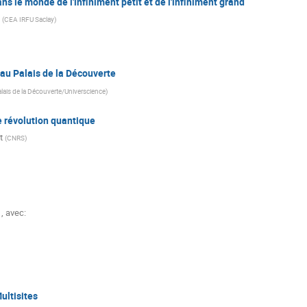
s le monde de l'infiniment petit et de l'infiniment grand
(
CEA IRFU Saclay
)
au Palais de la Découverte
lais de la Découverte/Universcience
)
 révolution quantique
t
(
CNRS
)
, avec:
ultisites