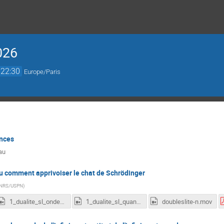
026
22:30
Europe/Paris
ences
eau
u comment apprivoiser le chat de Schrödinger
NRS/USPN
)
1_dualite_sl_onde.mov
1_dualite_sl_quantique.mov
doubleslite-n.mov