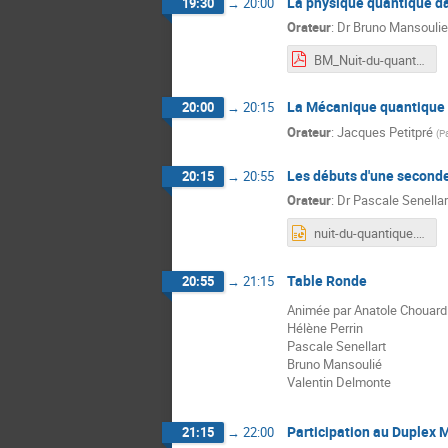
La physique quantique dan
19:30
→
20:00
Orateur
:
Dr
Bruno Mansoulie
BM_Nuit-du-quantique.pdf
La Mécanique quantique 
20:00
→
20:15
Orateur
:
Jacques Petitpré
(
Pa
Les débuts d'une seconde
20:15
→
20:55
Orateur
:
Dr
Pascale Senellar
nuit-du-quantique.pptx
Table Ronde
20:55
→
21:15
Animée par Anatole Chouard 
Hélène Perrin
Pascale Senellart
Bruno Mansoulié
Valentin Delmonte
Participation au Duplex M
21:15
→
22:00