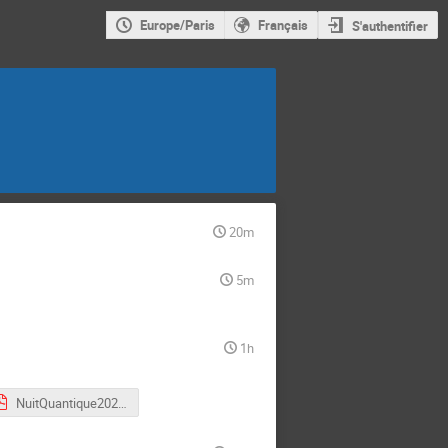
Europe/Paris
Français
S'authentifier
20m
5m
1h
NuitQuantique2026.pdf