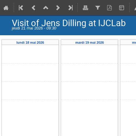
Visit of Jens Dilling at IJCLab
jeudi 21 mai 2026 -
09:30
lundi 18 mai 2026
mardi 19 mai 2026
me