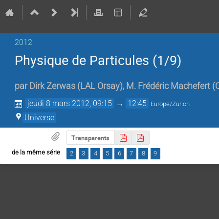
2012
Physique de Particules (1/9)
par
Dirk Zerwas
(
LAL Orsay
)
,
M.
Frédéric Machefert
(
jeudi 8 mars 2012, 09:15
→
12:45
Europe/Zurich
Universe
Transparents
de la même série
2
3
4
5
6
7
8
9