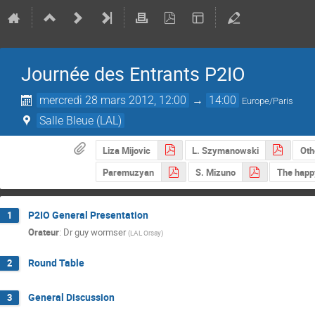
Journée des Entrants P2IO
mercredi 28 mars 2012, 12:00
→
14:00
Europe/Paris
Salle Bleue (LAL)
Liza Mijovic
L. Szymanowski
Oth
Paremuzyan
S. Mizuno
The happ
P2IO General Presentation
1
Orateur
:
Dr
guy wormser
(
LAL Orsay
)
Round Table
2
General Discussion
3