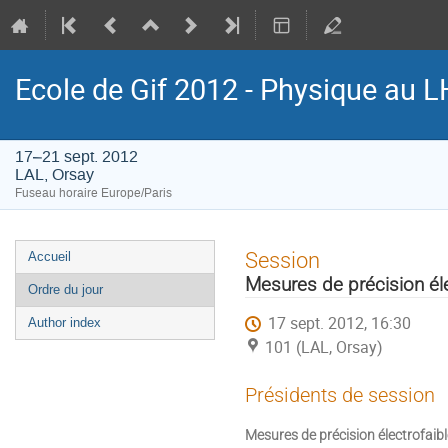
Ecole de Gif 2012 - Physique au 
17–21 sept. 2012
LAL, Orsay
Fuseau horaire Europe/Paris
Menu
Session
Accueil
de
Mesures de précision éle
Ordre du jour
l'événement
17 sept. 2012, 16:30
Author index
101 (LAL, Orsay)
Présidents de session
Mesures de précision électrofaibl