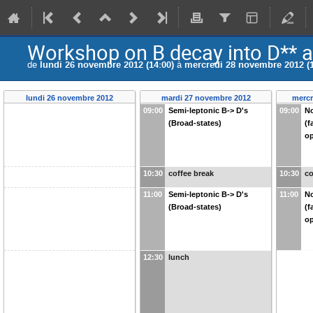
Workshop on B decay into D** a
de
lundi 26 novembre 2012 (14:00)
à
mercredi 28 novembre 2012 (1
lundi 26 novembre 2012
mardi 27 novembre 2012
mercr
09:00
Semi-leptonic B-> D's
09:00
No
(Broad-states)
(f
op
10:30
coffee break
10:30
co
11:00
Semi-leptonic B-> D's
11:00
No
(Broad-states)
(f
op
12:30
lunch