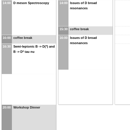
14:00
D meson Spectroscopy
14:00
Issues of D broad
resonances
15:30
coffee break
16:00
coffee break
16:00
Issues of D broad
resonances
16:30
Semi-leptonic B -> D(*) and
B -> D* tau nu
20:00
Workshop Dinner