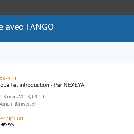
e avec TANGO
ession
cueil et introduction - Par NEXEYA
13 mars 2013, 09:10
Amphi (Universe)
scription
 NEXEYA