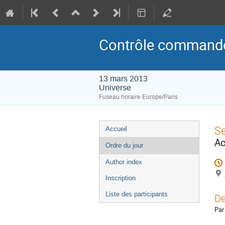
Contrôle command
13 mars 2013
Universe
Fuseau horaire Europe/Paris
Menu
S
Accueil
de
Ac
Ordre du jour
l'événement
Author index
Inscription
Liste des participants
De
Par