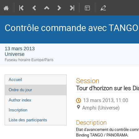
Contrôle commande avec TANGO
13 mars 2013
Universe
Fuseau horaire Europe/Paris
Menu
Session
Accueil
de
Tour d'horizon sur les 
Ordre du jour
l'événement
13 mars 2013, 11:00
Author index
Amphi (Universe)
Inscription
Liste des participants
Description
Etat d'avancement du contrôle co
Binding TANGO / PANORAMA.