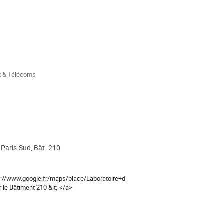
x & Télécoms
 Paris-Sud, Bât. 210
ps://www.google.fr/maps/place/Laboratoire+de+Physique+Th%C3%A9orique+O
 le Bâtiment 210 &lt;-</a>