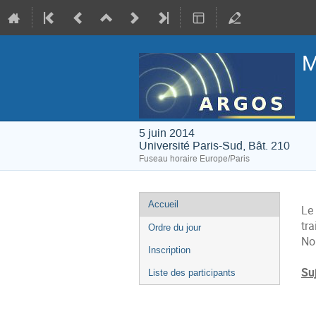
M
5 juin 2014
Université Paris-Sud, Bât. 210
Fuseau horaire Europe/Paris
Menu
Accueil
Le
de
tr
Ordre du jour
l'événement
No
Inscription
Su
Liste des participants