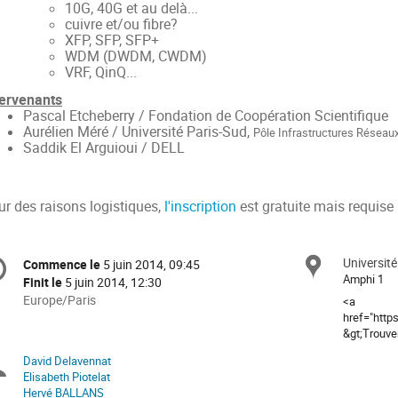
10G, 40G et au delà...
cuivre et/ou fibre?
XFP, SFP, SFP+
WDM (DWDM, CWDM)
VRF, QinQ...
tervenants
Pascal Etcheberry / Fondation de Coopération Scientifique
Aurélien Méré / Université Paris-Sud,
Pôle Infrastructures Réseau
Saddik El Arguioui / DELL
ur des raisons logistiques,
l'inscription
est gratuite mais requise
formation
Université
Site
Commence le
5 juin 2014, 09:45
Date/Heure
e
Amphi 1
Finit le
5 juin 2014, 12:30
Toutes
Europe/Paris
<a
les
href="htt
nférence
&gt;Trouver
horaires
sont
David Delavennat
Présidents
en
Elisabeth Piotelat
Europe/Paris
Hervé BALLANS