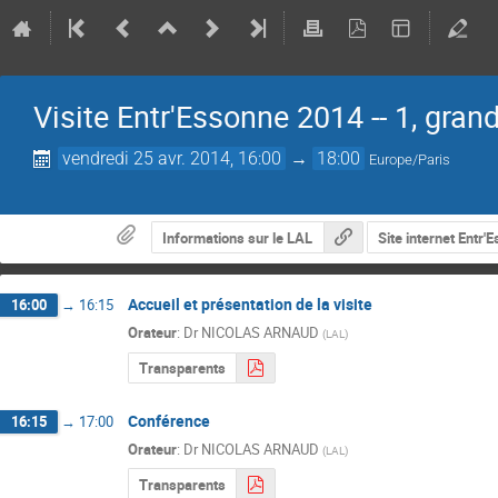
Visite Entr'Essonne 2014 -- 1, gran
vendredi 25 avr. 2014, 16:00
→
18:00
Europe/Paris
Informations sur le LAL
Site internet Entr'
Accueil et présentation de la visite
16:00
→
16:15
Orateur
:
Dr
NICOLAS ARNAUD
(
LAL
)
Transparents
Conférence
16:15
→
17:00
Orateur
:
Dr
NICOLAS ARNAUD
(
LAL
)
Transparents