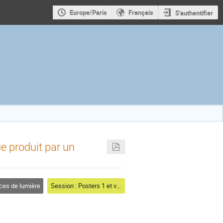
Europe/Paris
Français
S'authentifier
e produit par un
es de lumière
Session : Posters 1 et vote bureau SFP