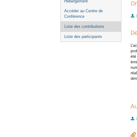
Hébergement
Or
Accéder au Centre de
Conférence
Liste des contributions
De
Liste des participants
L’a
pro
été
émi
num
réa
dim
Au