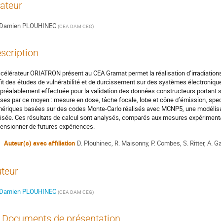
ateur
Damien PLOUHINEC
(
CEA DAM CEG
)
scription
ccélérateur ORIATRON présent au CEA Gramat permet la réalisation d’irradiations 
fit des études de vulnérabilité et de durcissement sur des systèmes électroniqu
 préalablement effectuée pour la validation des données constructeurs portant su
ses par ce moyen : mesure en dose, tâche focale, lobe et cône d’émission, spect
ériques basées sur des codes Monte-Carlo réalisés avec MCNP5, une modélisat
lisée. Ces résultats de calcul sont analysés, comparés aux mesures expérimental
ensionner de futures expériences.
Auteur(s) avec affiliation
D. Plouhinec, R. Maisonny, P. Combes, S. Ritter, A. G
teur
Damien PLOUHINEC
(
CEA DAM CEG
)
Documents de présentation