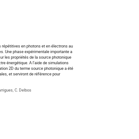
répétitives en photons et en électrons au 
es. Une phase expérimentale importante a 
r les propriétés de la source photonique 
re énergétique. A l’aide de simulations 
ion 2D du terme source photonique a été 
es, et serviront de référence pour 
arrigues, C. Delbos