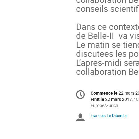
conseils scientif
Dans ce contexte
de Belle-II  va v
Le matin se tien
discutees les pos
L’apres-midi ser
collaboration Be
Information
Commence le
22 mars 2
Date/Heure
de
Finit le
22 mars 2017, 18
la
Toutes
Europe/Zurich
les
conférence
Francois Le Diberder
Présidents
horaires
sont
de
en
Europe/Zurich