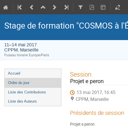
Stage de formation "COSMOS à l'É
11–14 mai 2017
CPPM, Marseille
Fuseau horaire Europe/Paris
Menu
Session
Accueil
de
Projet e peron
Ordre du jour
l'événement
13 mai 2017, 16:45
Liste des Contributions
CPPM, Marseille
Liste des Auteurs
Présidents de session
Projet e peron