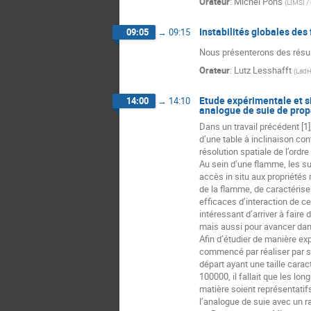
Orateur
:
Michel Pons
(
LIMSI /
Instabilités globales de
09:05
→
09:15
Nous présenterons des résult
Orateur
:
Lutz Lesshafft
(
Lad
Etude expérimentale et s
14:00
→
14:10
analogue de suie de prop
Dans un travail précédent [1
d’une table à inclinaison co
résolution spatiale de l’ordre
Au sein d’une flamme, les su
accès in situ aux propriétés r
de la flamme, de caractéris
efficaces d’interaction de ce
intéressant d’arriver à faire
mais aussi pour avancer dans
Afin d’étudier de manière ex
commencé par réaliser par s
départ ayant une taille carac
100000, il fallait que les l
matière soient représentatif
l’analogue de suie avec un