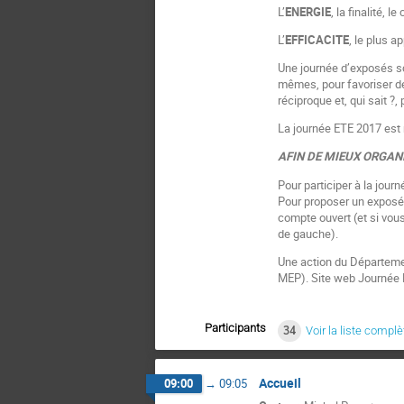
L’
ENERGIE
, la finalité, 
L’
EFFICACITE
, le plus a
Une journée d’exposés s
mêmes, pour favoriser de
réciproque et, qui sait ?,
La journée ETE 2017 es
AFIN DE MIEUX ORGAN
Pour participer à la journ
Pour proposer un exposé o
compte ouvert (et si vou
de gauche).
Une action du Départemen
MEP). Site web Journée ET
Participants
34
Voir la liste complè
Accueil
09:00
→
09:05