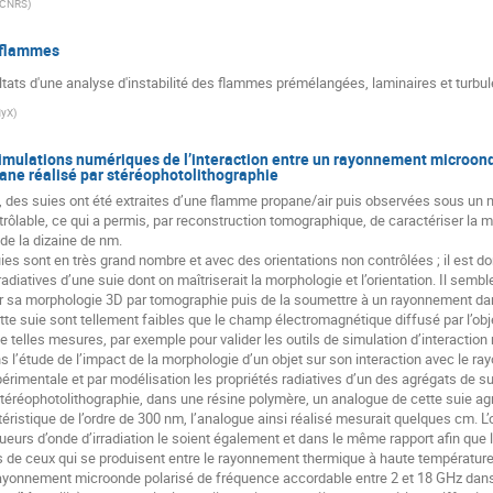
 CNRS
)
s flammes
ats d'une analyse d'instabilité des flammes prémélangées, laminaires et turbul
HyX
)
imulations numériques de l’interaction entre un rayonnement microond
ane réalisé par stéréophotolithographie
], des suies ont été extraites d’une flamme propane/air puis observées sous un
ntrôlable, ce qui a permis, par reconstruction tomographique, de caractériser la
 de la dizaine de nm.
ies sont en très grand nombre et avec des orientations non contrôlées ; il est 
adiatives d’une suie dont on maîtriserait la morphologie et l’orientation. Il sembl
er sa morphologie 3D par tomographie puis de la soumettre à un rayonnement dan
tte suie sont tellement faibles que le champ électromagnétique diffusé par l’objet
 de telles mesures, par exemple pour valider les outils de simulation d’interacti
 l’étude de l’impact de la morphologie d’un objet sur son interaction avec le r
périmentale et par modélisation les propriétés radiatives d’un des agrégats de 
téréophotolithographie, dans une résine polymère, un analogue de cette suie ag
téristique de l’ordre de 300 nm, l’analogue ainsi réalisé mesurait quelques cm. L’
ongueurs d’onde d’irradiation le soient également et dans le même rapport afin q
s de ceux qui se produisent entre le rayonnement thermique à haute température 
 rayonnement microonde polarisé de fréquence accordable entre 2 et 18 GHz d