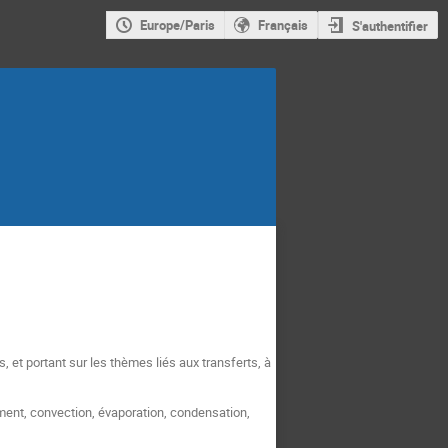
Europe/Paris
Français
S'authentifier
 et portant sur les thèmes liés aux transferts, à
ement, convection, évaporation, condensation,