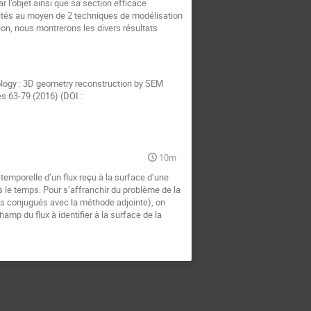
 l’objet ainsi que sa section efficace
tités au moyen de 2 techniques de modélisation
ion, nous montrerons les divers résultats
phology : 3D geometry reconstruction by SEM
s 63-79 (2016) (DOI :
10m
temporelle d’un flux reçu à la surface d’une
ns le temps. Pour s’affranchir du problème de la
nts conjugués avec la méthode adjointe), on
amp du flux à identifier à la surface de la