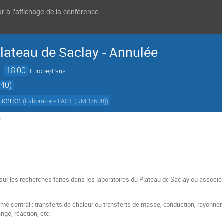
r à l'affichage de la conférence
lateau de Saclay - Annulée
→
18:00
Europe/Paris
640)
uerrier
(
Laboratoire FAST (UMR7608)
)
.
sur les recherches faites dans les laboratoires du Plateau de Saclay ou associés,
hème central : transferts de chaleur ou transferts de masse, conduction, rayonn
ange, réaction, etc.