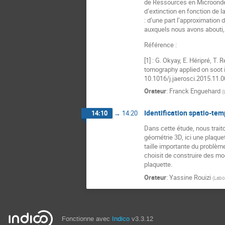
de Ressources en Microondes 
d’extinction en fonction de
: d’une part l’approximation
auxquels nous avons abouti, 
Référence :
[1] : G. Okyay, E. Héripré, 
tomography applied on soot 
10.1016/j.jaerosci.2015.11.0
Orateur
:
Franck Enguehard
(
Identification spatio-te
14:10
→
14:20
Dans cette étude, nous traito
géométrie 3D, ici une plaquet
taille importante du problème
choisit de construire des mod
plaquette.
Orateur
:
Yassine Rouizi
(
Labo
Fonctionne avec
Indico
v3.3.12