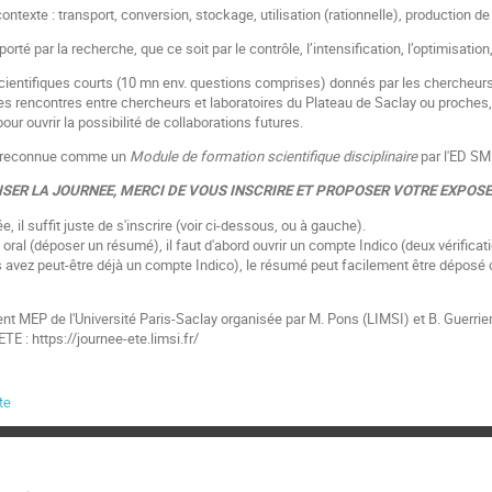
le contexte : transport, conversion, stockage, utilisation (rationnelle), production de
pporté par la recherche, que ce soit par le contrôle, l’intensification, l’optimisation, 
cientifiques courts (10 mn env. questions comprises) donnés par les chercheur
s rencontres entre chercheurs et laboratoires du Plateau de Saclay ou proches
 pour ouvrir la possibilité de collaborations futures.
t reconnue comme un
Module de formation scientifique disciplinaire
par l'ED S
ISER LA JOURNEE, MERCI DE VOUS INSCRIRE ET PROPOSER VOTRE EXPOS
ée, il suffit juste de s'inscrire (voir ci-dessous, ou à gauche).
ral (déposer un résumé), il faut d'abord ouvrir un compte Indico (deux vérificat
s avez peut-être déjà un compte Indico), le résumé peut facilement être déposé 
t MEP de l'Université Paris-Saclay organisée par M. Pons (LIMSI) et B. Guerri
E : https://journee-ete.limsi.fr/
te