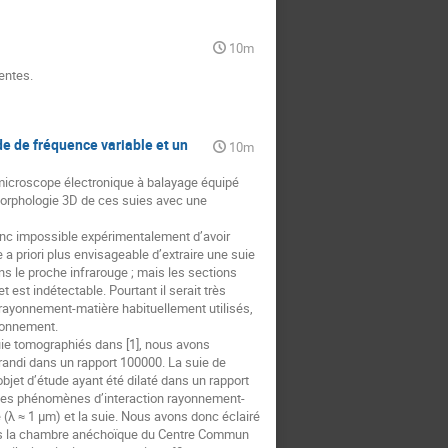
10m
entes.
e de fréquence variable et un
10m
 microscope électronique à balayage équipé
 morphologie 3D de ces suies avec une
donc impossible expérimentalement d’avoir
e a priori plus envisageable d’extraire une suie
s le proche infrarouge ; mais les sections
 est indétectable. Pourtant il serait très
on rayonnement-matière habituellement utilisés,
ayonnement.
suie tomographiés dans [1], nous avons
randi dans un rapport 100000. La suie de
objet d’étude ayant été dilaté dans un rapport
ue les phénomènes d’interaction rayonnement-
(λ ≈ 1 µm) et la suie. Nous avons donc éclairé
ans la chambre anéchoïque du Centre Commun