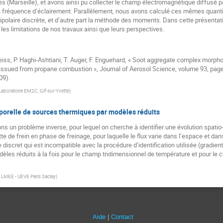
(Marseille), et avons ainsi pu collecter le champ électromagnétique diffusé par
 la fréquence d’éclairement. Parallèlement, nous avons calculé ces mêmes quan
 dipolaire discrète, et d’autre part la méthode des moments. Dans cette présentat
les limitations de nos travaux ainsi que leurs perspectives.
T. Reiss, P. Haghi-Ashtiani, T. Auger, F. Enguehard, « Soot aggregate complex mor
issued from propane combustion », Journal of Aerosol Science, volume 93, page
09).
Laboratoire EM2C, Gif-sur-Yvette
)
mporelle de sources thermiques par modèles réduits
ns un problème inverse, pour lequel on cherche à identifier une évolution spatio-
te de frein en phase de freinage, pour laquelle le flux varie dans l’espace et da
 discret qui est incompatible avec la procédure d’identification utilisée (gradie
èles réduits à la fois pour le champ tridimensionnel de température et pour le ch
 LMEE - UEVE Paris Saclay
)
Aide
Contact