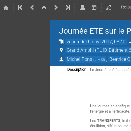
Retou
Journée ETE sur le P
vendredi 10 nov. 2017, 08:40
Grand Amphi (PUIO, Bâtiment 
Michel Pons
,
Béatrice G
(
LIMSI
)
La Journée a été annulée
Description
Une journée scientifique 
l'énergie et à l’efficacité.
Les
TRANSFERTS
, le t
ébullition, diffusion, mél