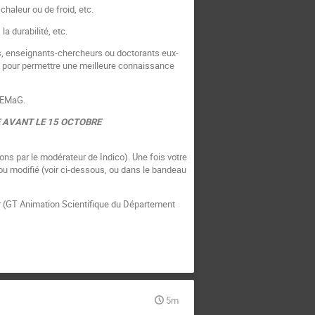
 chaleur ou de froid, etc.
la durabilité, etc.
s, enseignants-chercheurs ou doctorants eux-
, pour permettre une meilleure connaissance
MEMaG.
E AVANT LE 15 OCTOBRE
ions par le modérateur de Indico). Une fois votre
ou modifié (voir ci-dessous, ou dans le bandeau
er (GT Animation Scientifique du Département
5m