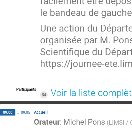
facilement être dépos
le bandeau de gauche
Une action du Départe
organisée par M. Pons
Scientifique du Dépar
https://journee-ete.lim
Participants
Voir la liste complè
34
Accueil
09:00
→
09:05
Orateur
:
Michel Pons
(
LIMSI /