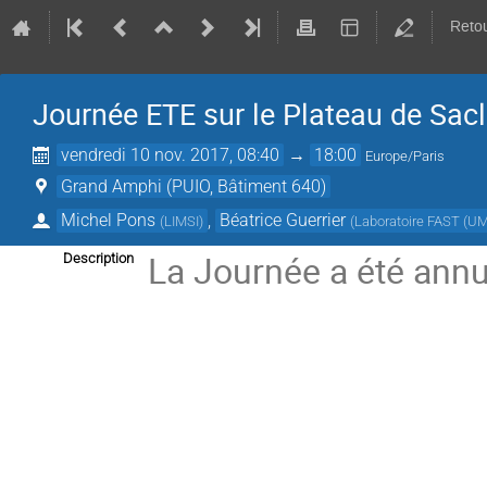
Retou
Journée ETE sur le Plateau de Sacl
vendredi 10 nov. 2017, 08:40
→
18:00
Europe/Paris
Grand Amphi (PUIO, Bâtiment 640)
Michel Pons
,
Béatrice Guerrier
(
LIMSI
)
(
Laboratoire FAST (U
La Journée a été annu
Description