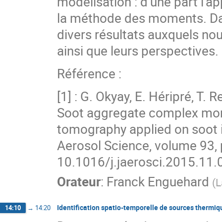
modélisation : d’une part l’ap
la méthode des moments. Dan
divers résultats auxquels nou
ainsi que leurs perspectives.
Référence :
[1] : G. Okyay, E. Héripré, T. 
Soot aggregate complex mor
tomography applied on soot 
Aerosol Science, volume 93, 
10.1016/j.jaerosci.2015.11.
Orateur
:
Franck Enguehard
(
L
Identification spatio-temporelle de sources thermiq
14:10
→
14:20