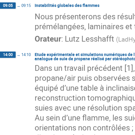
Instabilités globales des flammes
09:05
→
09:15
Nous présenterons des résult
prémélangées, laminaires et 
Orateur
:
Lutz Lesshafft
(
LadH
Etude expérimentale et simulations numériques de l
14:00
→
14:10
analogue de suie de propane réalisé par stéréophot
Dans un travail précédent [1]
propane/air puis observées 
équipé d’une table à inclinais
reconstruction tomographiqu
suies avec une résolution spa
Au sein d’une flamme, les su
orientations non contrôlées 