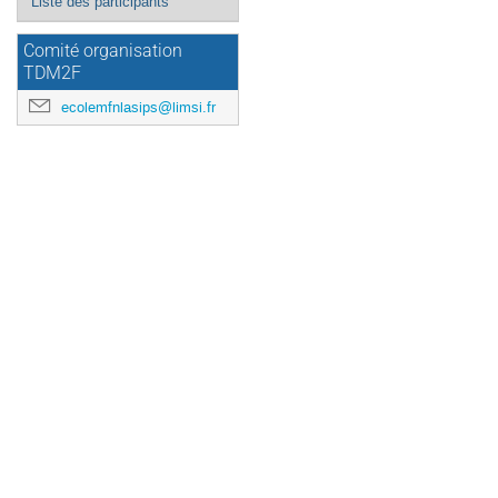
Liste des participants
Comité organisation
TDM2F
ecolemfnlasips@limsi.fr