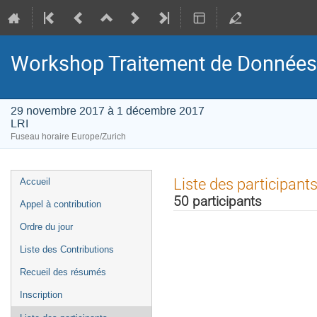
Workshop Traitement de Données 
29 novembre 2017 à 1 décembre 2017
LRI
Fuseau horaire Europe/Zurich
Menu
Liste des participant
Accueil
de
50 participants
Appel à contribution
l'événement
Ordre du jour
Liste des Contributions
Recueil des résumés
Inscription