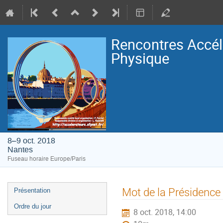
Rencontres Accélé
Physique
8–9 oct. 2018
Nantes
Fuseau horaire Europe/Paris
Menu
Mot de la Présidence
Présentation
de
Ordre du jour
8 oct. 2018, 14:00
l'événement