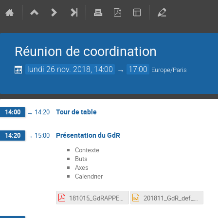
Réunion de coordination
lundi 26 nov. 2018, 14:00
→
17:00
Europe/Paris
Tour de table
14:00
→
14:20
Présentation du GdR
14:20
→
15:00
Contexte
Buts
Axes
Calendrier
181015_GdRAPPEL_01.pdf
201811_GdR_def_accelerateur.pptx