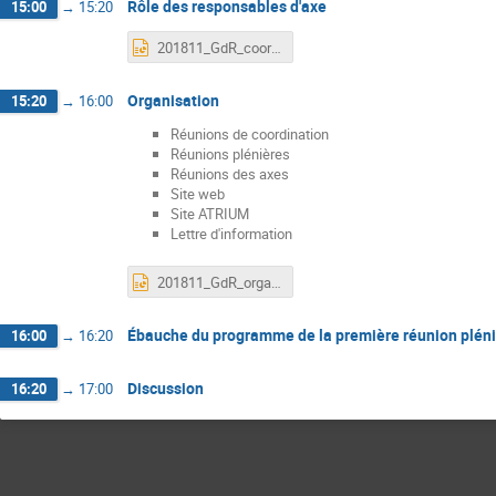
Rôle des responsables d'axe
15:00
→
15:20
201811_GdR_coords_axes.pptx
Organisation
15:20
→
16:00
Réunions de coordination
Réunions plénières
Réunions des axes
Site web
Site ATRIUM
Lettre d'information
201811_GdR_organisation.pptx
Ébauche du programme de la première réunion plén
16:00
→
16:20
Discussion
16:20
→
17:00