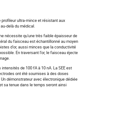
rofileur ultra-mince et résistant aux
e au-delà du médical.
 ne nécessite qu'une très faible épaisseur de
latéral du faisceau est échantillonné au moyen
tes d'or, aussi minces que la conductivité
ssible. En traversant l’or, le faisceau éjecte
nnage.
intensités de 100 fA à 10 nA. La SEE est
ectrodes ont été soumises à des doses
. Un démonstrateur avec électronique dédiée
et sa tenue dans le temps seront ainsi