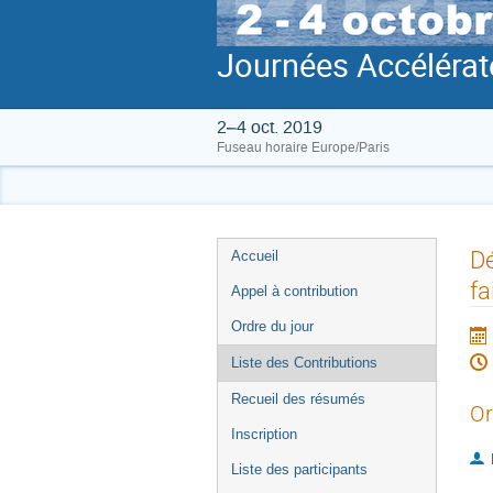
Journées Accélérat
2–4 oct. 2019
Fuseau horaire Europe/Paris
Menu
Dé
Accueil
de
fa
Appel à contribution
l'événement
Ordre du jour
Liste des Contributions
Recueil des résumés
Or
Inscription
Liste des participants