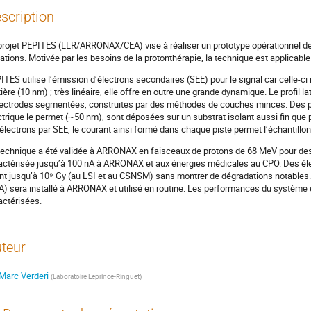
scription
projet PEPITES (LLR/ARRONAX/CEA) vise à réaliser un prototype opérationnel de p
iations. Motivée par les besoins de la protonthérapie, la technique est applicabl
ITES utilise l’émission d’électrons secondaires (SEE) pour le signal car celle-ci
ière (10 nm) ; très linéaire, elle offre en outre une grande dynamique. Le profil 
lectrodes segmentées, construites par des méthodes de couches minces. Des pis
ctrique le permet (~50 nm), sont déposées sur un substrat isolant aussi fin que po
 électrons par SEE, le courant ainsi formé dans chaque piste permet l’échantillo
technique a été validée à ARRONAX en faisceaux de protons de 68 MeV pour des 
actérisée jusqu’à 100 nA à ARRONAX et aux énergies médicales au CPO. Des él
ant jusqu’à 10⁹ Gy (au LSI et au CSNSM) sans montrer de dégradations notables
A) sera installé à ARRONAX et utilisé en routine. Les performances du système 
actérisées.
teur
Marc Verderi
(
Laboratoire Leprince-Ringuet
)