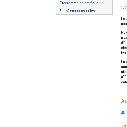
Programme scientifique
De
Informations utiles
Le 
rad
PEP
mat
d'é
éle
les
La 
car
all
(CE
car
Au