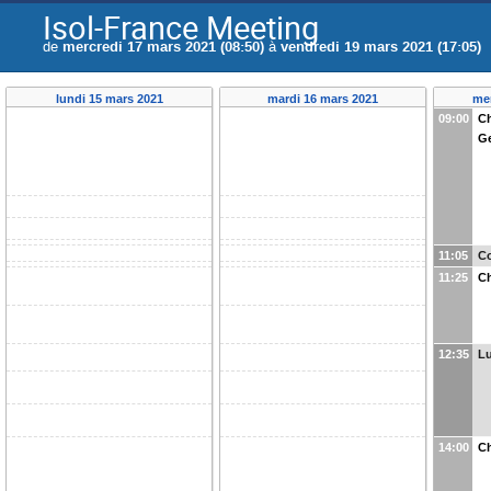
Isol-France Meeting
de
mercredi 17 mars 2021 (08:50)
à
vendredi 19 mars 2021 (17:05)
lundi 15 mars 2021
mardi 16 mars 2021
me
09:00
Ch
G
11:05
Co
11:25
Ch
12:35
L
14:00
Ch